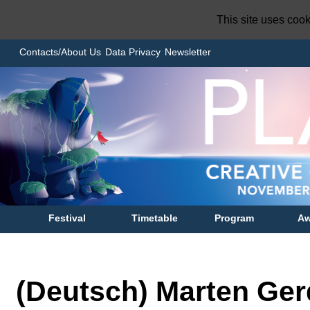
This site uses coo
Contacts/About Us
Data Privacy
Newsletter
Festival
Timetable
Program
Aw
(Deutsch) Marten Ge