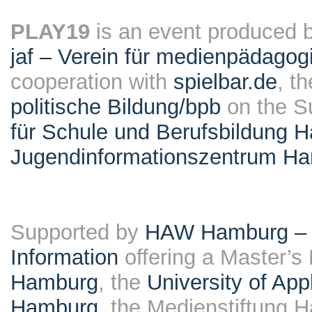
PLAY19
is an event produced 
jaf – Verein für medienpädagog
cooperation with
spielbar.de
, t
politische Bildung/bpb
on the S
für Schule und Berufsbildung 
Jugendinformationszentrum H
Supported by
HAW Hamburg – F
Information
offering a Master’s
Hamburg
, the
University of Ap
Hamburg
, the Medienstiftung 