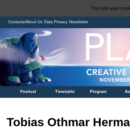
This site uses coo
Contacts/About Us
Data Privacy
Newsletter
Festival
Timetable
Program
Aw
Tobias Othmar Herm