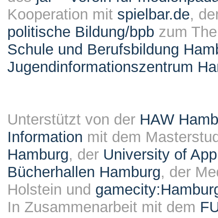
Kooperation mit
spielbar.de
, de
politische Bildung/bpb
zum Them
Schule und Berufsbildung Ham
Jugendinformationszentrum H
Unterstützt von der
HAW Hambur
Information
mit dem Masterstu
Hamburg
, der
University of Ap
Bücherhallen Hamburg
, der Me
Holstein und
gamecity:Hambur
In Zusammenarbeit mit dem
F