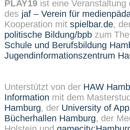
PLAY19
ist eine Veranstaltung
des
jaf – Verein für medienpäd
Kooperation mit
spielbar.de
, de
politische Bildung/bpb
zum Them
Schule und Berufsbildung Ham
Jugendinformationszentrum H
Unterstützt von der
HAW Hambur
Information
mit dem Masterstu
Hamburg
, der
University of Ap
Bücherhallen Hamburg
, der Me
Holstein und
gamecity:Hambur