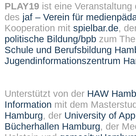
PLAY19
ist eine Veranstaltung
des
jaf – Verein für medienpäd
Kooperation mit
spielbar.de
, de
politische Bildung/bpb
zum Them
Schule und Berufsbildung Ham
Jugendinformationszentrum H
Unterstützt von der
HAW Hambur
Information
mit dem Masterstu
Hamburg
, der
University of Ap
Bücherhallen Hamburg
, der Me