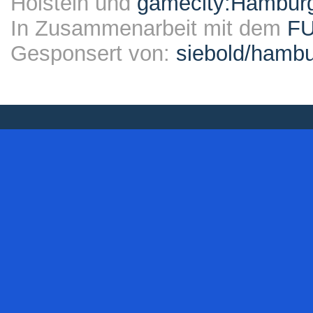
Holstein und
gamecity:Hambur
In Zusammenarbeit mit dem
F
Gesponsert von:
siebold/ham