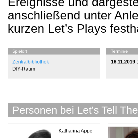
Ereignisse und dargeste
anschließend unter Anle
kurzen Let’s Plays festh
Spielort
Termin/e
Zentralbibliothek
16.11.2019
DIY-Raum
Personen bei Let’s Tell The
Katharina Appel