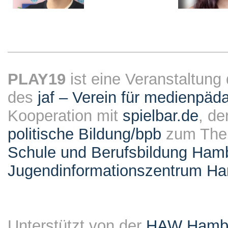
PLAY19
ist eine Veranstaltung
des
jaf – Verein für medienpäd
Kooperation mit
spielbar.de
, de
politische Bildung/bpb
zum Them
Schule und Berufsbildung Ham
Jugendinformationszentrum H
Unterstützt von der
HAW Hambur